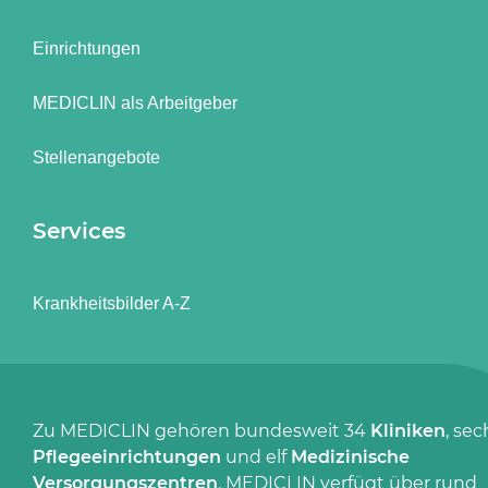
Einrichtungen
MEDICLIN als Arbeitgeber
Stellenangebote
Services
Krankheitsbilder A-Z
Zu MEDICLIN gehören bundesweit 34
Kliniken
, sec
Pflegeeinrichtungen
und elf
Medizinische
Versorgungszentren
. MEDICLIN verfügt über rund