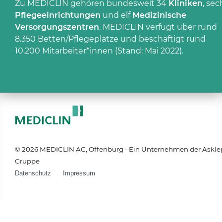
Zu MEDICLIN gehören bundesweit 34
Kliniken
, sec
Pflegeeinrichtungen
und elf
Medizinische
Versorgungszentren
. MEDICLIN verfügt über rund
8.350 Betten/Pflegeplätze und beschäftigt rund
10.200 Mitarbeiter*innen (Stand: Mai 2022).
© 2026 MEDICLIN AG, Offenburg - Ein Unternehmen der Askle
Gruppe
Datenschutz
Impressum